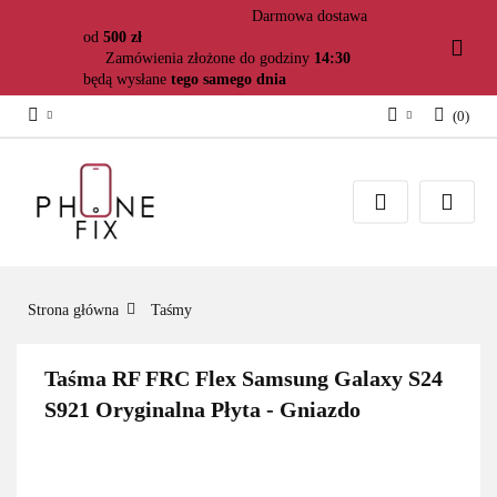
Darmowa dostawa
od
500 zł
Zamówienia złożone do godziny
14:30
będą wysłane
tego samego dnia
(
0
)
Zaloguj się
Załóż konto
Dodaj zgłoszenie
Zgody cookies
Strona główna
Taśmy
Taśma RF FRC Flex Samsung Galaxy S24
S921 Oryginalna Płyta - Gniazdo