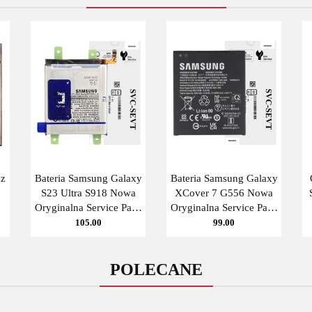
cz
Bateria Samsung Galaxy
Bateria Samsung Galaxy
S23 Ultra S918 Nowa
XCover 7 G556 Nowa
Oryginalna Service Pack
Oryginalna Service Pack
5000mAh
4050 mAh
105.00
99.00
POLECANE