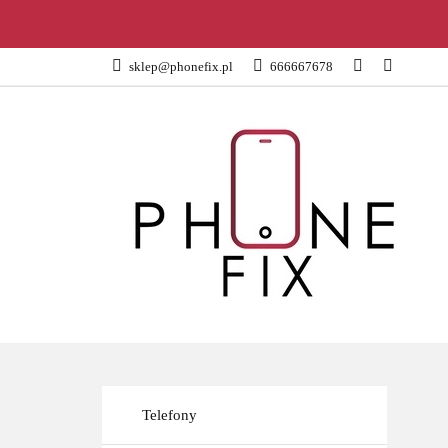
KATEGORIE
sklep@phonefix.pl
666667678
AKCESORIA
WSZYSTKIE KATEGORIE
KATEG
Telefony