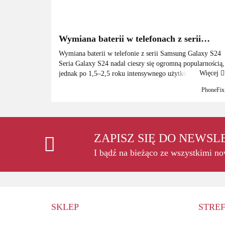
Wymiana baterii w telefonach z serii
Samsung Galaxy S24
Wymiana baterii w telefonie z serii Samsung Galaxy S24
Seria Galaxy S24 nadal cieszy się ogromną popularnością,
Więcej
jednak po 1,5–2,5 roku intensywnego użytkowania wiele
osób zauważa wyraźny spadek czasu pracy na baterii.
PhoneFix
Telefony zaczynają się s...
ZAPISZ SIĘ DO NEWS
I bądź na bieżąco ze wszystkimi n
SKLEP
STREF