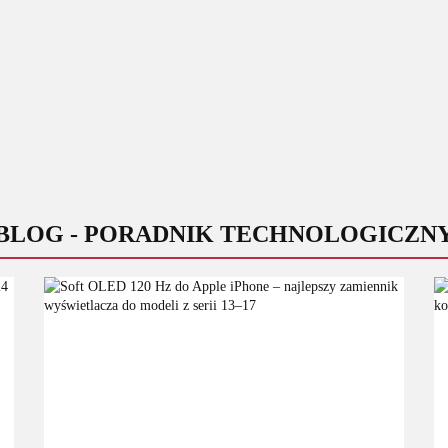
BLOG - PORADNIK TECHNOLOGICZN
MobileSentrix B.V.