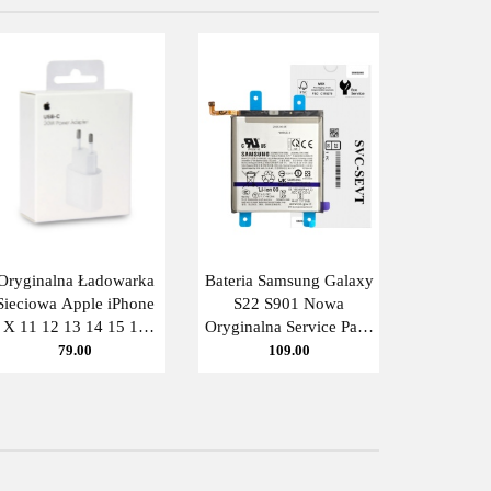
Oryginalna Ładowarka
Bateria Samsung Galaxy
Sieciowa Apple iPhone
S22 S901 Nowa
X 11 12 13 14 15 16
Oryginalna Service Pack
A2347 USB-C 20W
3700 mAh EB-
79.00
109.00
Kostka Zasilacz
BS901ABY