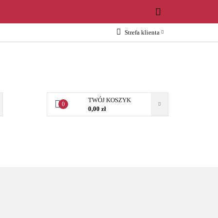
WOŚCI
Strefa klienta
Zaloguj się
Załóż konto
Dodaj zgłoszenie
Zgody cookies
TWÓJ KOSZYK
0
0,00 zł
OŚCI
AKCESORIA
NARZĘDZIA