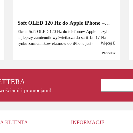
Soft OLED 120 Hz do Apple iPhone –
najlepszy zamiennik wyświetlacza do
Ekran Soft OLED 120 Hz do telefonów Apple – czyli
modeli z serii 13–17
najlepszy zamiennik wyświetlacza do serii 13–17 Na
Więcej
rynku zamienników ekranów do iPhone jest ogromny
bałagan – od najtańszych TFT, przez Hard OLED, aż po
PhoneFix
wysokiej jako...
LETTERA
owościami i promocjami!
A KLIENTA
INFORMACJE