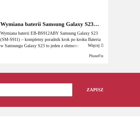
Wymiana baterii Samsung Galaxy S23
(SM-S911) – kompletny poradnik krok po
Wymiana baterii EB-BS912ABY Samsung Galaxy S23
kroku 2026
(SM-S911) – kompletny poradnik krok po kroku Bateria
Więcej
w Samsungu Galaxy S23 to jeden z elementów, który
najszybciej daje o sobie znać po 1,5–2,5 roku
PhoneFix
użytkowania. Flagowiec ...