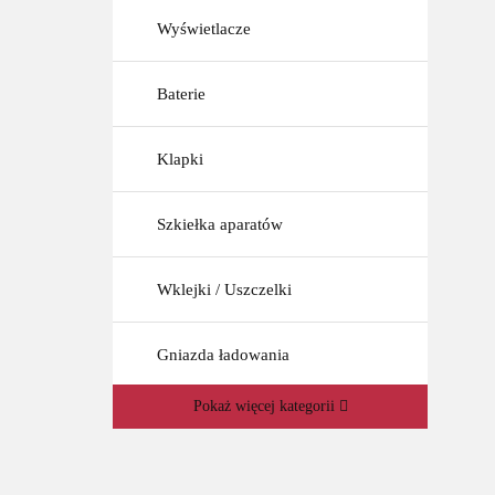
Wyświetlacze
Baterie
Klapki
Szkiełka aparatów
Wklejki / Uszczelki
Gniazda ładowania
Pokaż więcej kategorii
Gniazda SIM
Taśmy