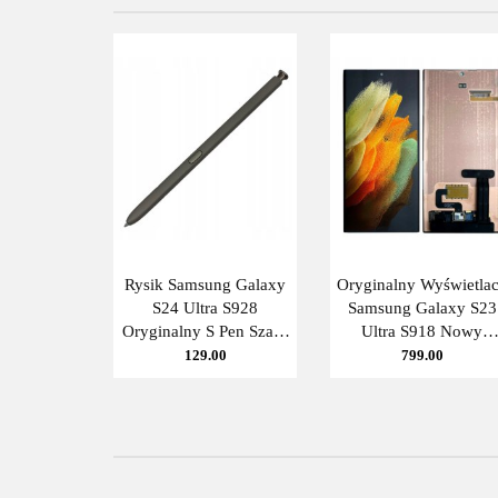
Głośniki
Tacki SIM
Aparaty
Anteny
Rysik Samsung Galaxy
Oryginalny Wyświetla
S24 Ultra S928
Samsung Galaxy S23
Kleje
Oryginalny S Pen Szary
Ultra S918 Nowy
Titanium
Service Pack Super
129.00
799.00
Amoled + wklejki
Czytniki linii
GH82-31247A
Przyciski