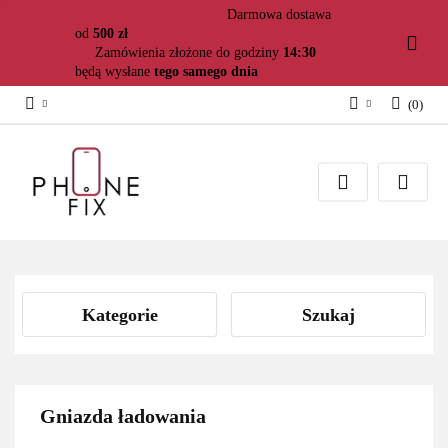
Darmowa dostawa
od
500 zł
Zamówienia złożone do godziny
14:30
będą wysłane
tego samego dnia
(
0
)
Zaloguj się
Załóż konto
Dodaj zgłoszenie
Zgody cookies
Kategorie
Szukaj
Gniazda ładowania