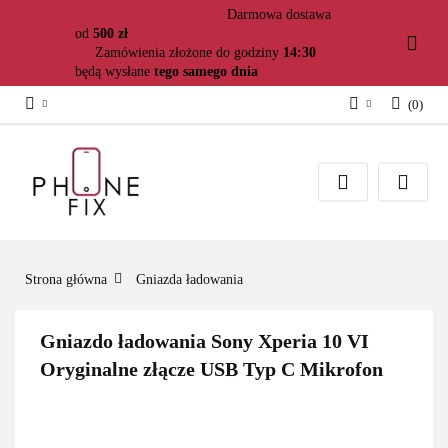
Darmowa dostawa
od
500 zł
Zamówienia złożone do godziny
14:30
będą wysłane
tego samego dnia
(
0
)
Zaloguj się
Załóż konto
Dodaj zgłoszenie
Zgody cookies
Strona główna
Gniazda ładowania
Gniazdo ładowania Sony Xperia 10 VI
Oryginalne złącze USB Typ C Mikrofon