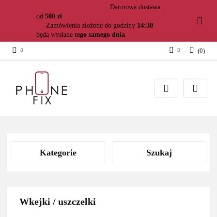
Darmowa dostawa
od
500 zł
Zamówienia złożone do godziny
14:30
będą wysłane
tego samego dnia
(
0
)
Zaloguj się
Załóż konto
Dodaj zgłoszenie
Zgody cookies
Kategorie
Szukaj
Wkejki / uszczelki