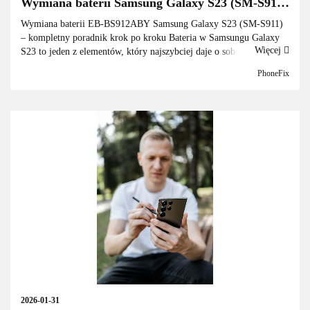
Wymiana baterii Samsung Galaxy S23 (SM-S911)
– kompletny poradnik krok po kroku 2026
Wymiana baterii EB-BS912ABY Samsung Galaxy S23 (SM-S911)
– kompletny poradnik krok po kroku Bateria w Samsungu Galaxy
Więcej
S23 to jeden z elementów, który najszybciej daje o sobie znać po
1,5–2,5 roku użytkowania. Flagowiec ...
PhoneFix
2026-01-31