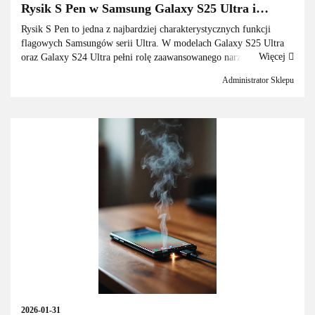
Rysik S Pen w Samsung Galaxy S25 Ultra i
Samsung Galaxy S24 Ultra – jak działa i co
Rysik S Pen to jedna z najbardziej charakterystycznych funkcji
potrafi
flagowych Samsungów serii Ultra. W modelach Galaxy S25 Ultra
Więcej
oraz Galaxy S24 Ultra pełni rolę zaawansowanego narzędzia
wspomaganego przez Galaxy AI, które znacząco zwiększa produ...
Administrator Sklepu
2026-01-31