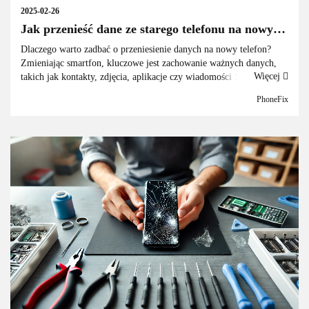
2025-02-26
Jak przenieść dane ze starego telefonu na nowy?
Kompletny poradnik krok po kroku
Dlaczego warto zadbać o przeniesienie danych na nowy telefon?
Zmieniając smartfon, kluczowe jest zachowanie ważnych danych,
Więcej
takich jak kontakty, zdjęcia, aplikacje czy wiadomości SMS.
Przeniesienie ich na nowe urządzenie zapewni płynne korzystanie z
PhoneFix
telef...