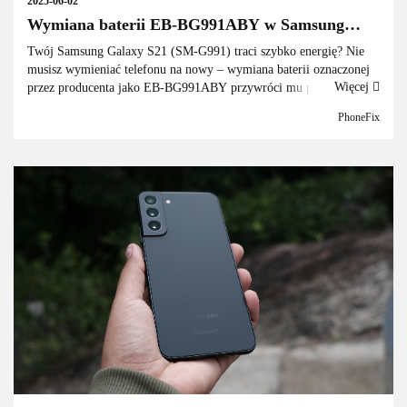
2025-06-02
Wymiana baterii EB-BG991ABY w Samsung
Galaxy S21 (SM-G991) – kompletny poradnik
Twój Samsung Galaxy S21 (SM-G991) traci szybko energię? Nie
krok po kroku
musisz wymieniać telefonu na nowy – wymiana baterii oznaczonej
Więcej
przez producenta jako EB-BG991ABY przywróci mu pełną
sprawność. W tym poradniku pokażemy, jak samodzielnie wymie...
PhoneFix