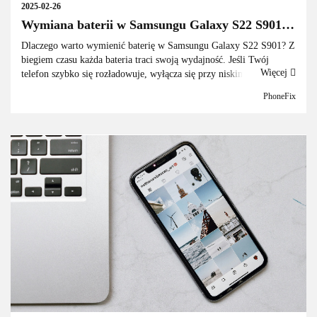
2025-02-26
Wymiana baterii w Samsungu Galaxy S22 S901.
Kompletny poradnik krok po kroku
Dlaczego warto wymienić baterię w Samsungu Galaxy S22 S901? Z
biegiem czasu każda bateria traci swoją wydajność. Jeśli Twój
Więcej
telefon szybko się rozładowuje, wyłącza się przy niskim stanie
baterii lub nie trzyma energii jak kiedyś, wymiana baterii mo...
PhoneFix