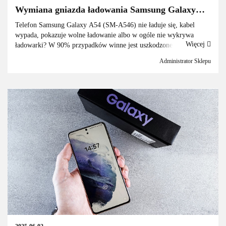
Wymiana gniazda ładowania Samsung Galaxy
A54 – naprawa braku ładowania
Telefon Samsung Galaxy A54 (SM-A546) nie ładuje się, kabel
wypada, pokazuje wolne ładowanie albo w ogóle nie wykrywa
Więcej
ładowarki? W 90% przypadków winne jest uszkodzone gniazdo
ładowania USB-C (tzw. sub-board / płytka dolna z portem). Dobra
Administrator Sklepu
wi...