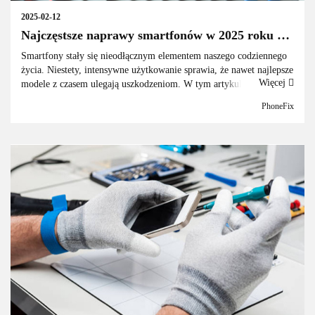
2025-02-12
Najczęstsze naprawy smartfonów w 2025 roku –
co psuje się najczęściej i ile kosztuje naprawa?
Smartfony stały się nieodłącznym elementem naszego codziennego
życia. Niestety, intensywne użytkowanie sprawia, że nawet najlepsze
Więcej
modele z czasem ulegają uszkodzeniom. W tym artykule
przyjrzymy się najczęściej wykonywanym naprawom telefonów w
PhoneFix
2025...