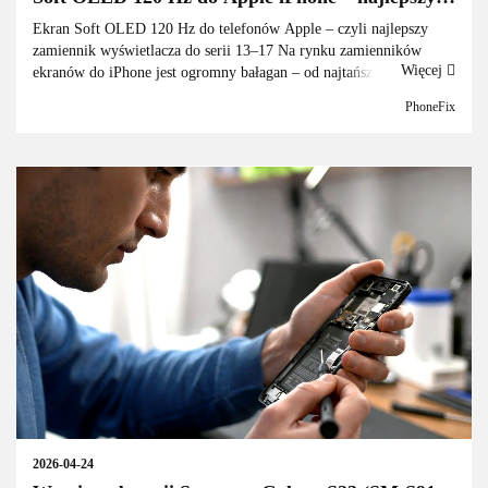
zamiennik wyświetlacza do modeli z serii 13–17
Ekran Soft OLED 120 Hz do telefonów Apple – czyli najlepszy
zamiennik wyświetlacza do serii 13–17 Na rynku zamienników
Więcej
ekranów do iPhone jest ogromny bałagan – od najtańszych TFT,
przez Hard OLED, aż po wysokiej jako...
PhoneFix
2026-04-24