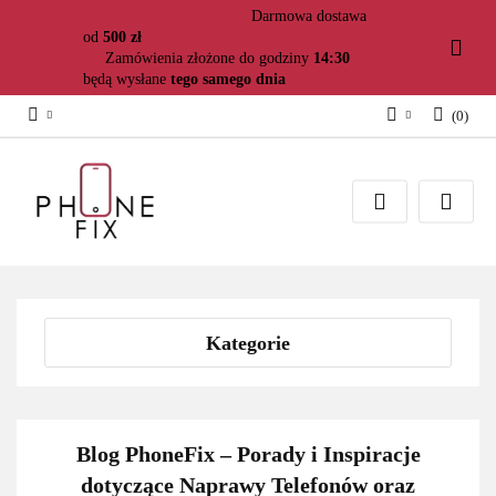
Darmowa dostawa
od
500 zł
Zamówienia złożone do godziny
14:30
będą wysłane
tego samego dnia
(
0
)
Zaloguj się
Załóż konto
Dodaj zgłoszenie
Zgody cookies
Kategorie
Blog PhoneFix – Porady i Inspiracje
dotyczące Naprawy Telefonów oraz