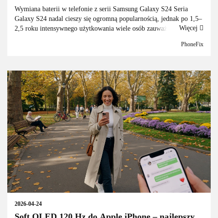
Galaxy S24
Wymiana baterii w telefonie z serii Samsung Galaxy S24 Seria
Galaxy S24 nadal cieszy się ogromną popularnością, jednak po 1,5–
Więcej
2,5 roku intensywnego użytkowania wiele osób zauważa wyraźny
spadek czasu pracy na baterii. Telefony zaczynają się s...
PhoneFix
2026-04-24
Soft OLED 120 Hz do Apple iPhone – najlepszy