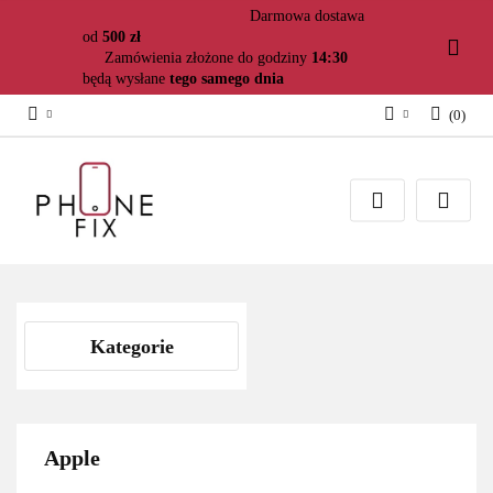
Darmowa dostawa
od
500 zł
Zamówienia złożone do godziny
14:30
będą wysłane
tego samego dnia
(
0
)
Zaloguj się
Załóż konto
Dodaj zgłoszenie
Zgody cookies
Kategorie
Apple