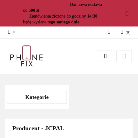
Darmowa dostawa
od
500 zł
Zamówienia złożone do godziny
14:30
będą wysłane
tego samego dnia
(
0
)
Zaloguj się
Załóż konto
Dodaj zgłoszenie
Zgody cookies
Kategorie
Producent - JCPAL