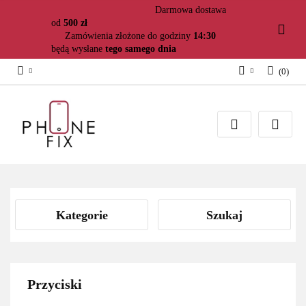
Darmowa dostawa
od
500 zł
Zamówienia złożone do godziny
14:30
będą wysłane
tego samego dnia
(
0
)
Zaloguj się
Załóż konto
Dodaj zgłoszenie
Zgody cookies
Kategorie
Szukaj
Przyciski