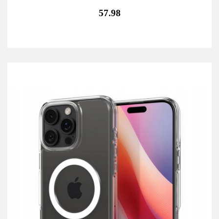
57.98