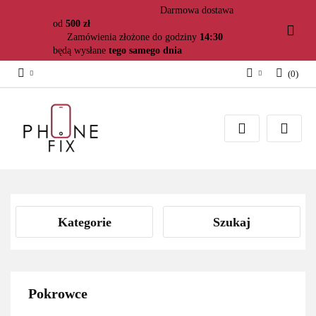
Darmowa dostawa
od
500 zł
Zamówienia złożone do godziny
14:30
będą wysłane
tego samego dnia
(
0
)
Zaloguj się
Załóż konto
Dodaj zgłoszenie
Zgody cookies
Kategorie
Szukaj
Pokrowce