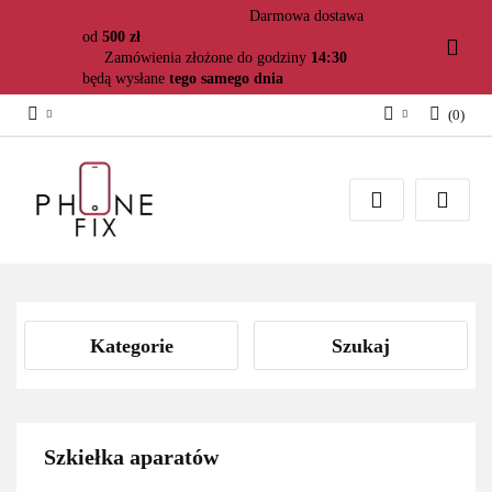
Darmowa dostawa
od
500 zł
Zamówienia złożone do godziny
14:30
będą wysłane
tego samego dnia
(
0
)
Zaloguj się
Załóż konto
Dodaj zgłoszenie
Zgody cookies
Kategorie
Szukaj
Szkiełka aparatów