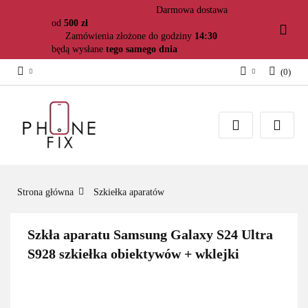
Darmowa dostawa
od
500 zł
Zamówienia złożone do godziny
14:30
będą wysłane
tego samego dnia
(
0
)
Zaloguj się
Załóż konto
Dodaj zgłoszenie
Zgody cookies
Strona główna
Szkiełka aparatów
Szkła aparatu Samsung Galaxy S24 Ultra
S928 szkiełka obiektywów + wklejki