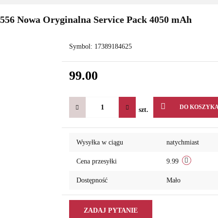
556 Nowa Oryginalna Service Pack 4050 mAh
Symbol:
17389184625
99.00
DO KOSZYK
szt.
Wysyłka w ciągu
natychmiast
Cena przesyłki
9.99
Dostępność
Mało
ZADAJ PYTANIE