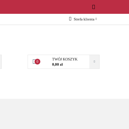
WOŚCI
Strefa klienta
Zaloguj się
Załóż konto
Dodaj zgłoszenie
Zgody cookies
TWÓJ KOSZYK
0
0,00 zł
OŚCI
AKCESORIA
NARZĘDZIA