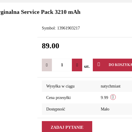
ginalna Service Pack 3210 mAh
Symbol:
13961903217
89.00
DO KOSZYK
szt.
Wysyłka w ciągu
natychmiast
Cena przesyłki
9.99
Dostępność
Mało
ZADAJ PYTANIE