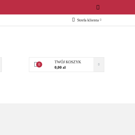
WOŚCI
Strefa klienta
Zaloguj się
Załóż konto
Dodaj zgłoszenie
Zgody cookies
TWÓJ KOSZYK
0
0,00 zł
OŚCI
AKCESORIA
NARZĘDZIA