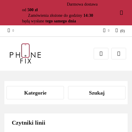
Darmowa dostawa
od
500 zł
Zamówienia złożone do godziny
14:30
będą wysłane
tego samego dnia
(
0
)
Zaloguj się
Załóż konto
Dodaj zgłoszenie
Zgody cookies
Kategorie
Szukaj
Czytniki linii