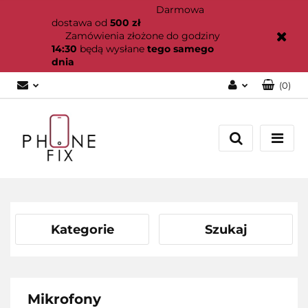
Darmowa
dostawa od
500 zł
Zamówienia złożone do godziny
14:30
będą wysłane
tego samego
dnia
(
0
)
Zaloguj się
Załóż konto
Dodaj zgłoszenie
Zgody cookies
Kategorie
Szukaj
Mikrofony