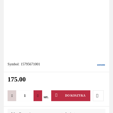
Symbol:
15795671001
175.00
DO KOSZYKA
szt.
Do