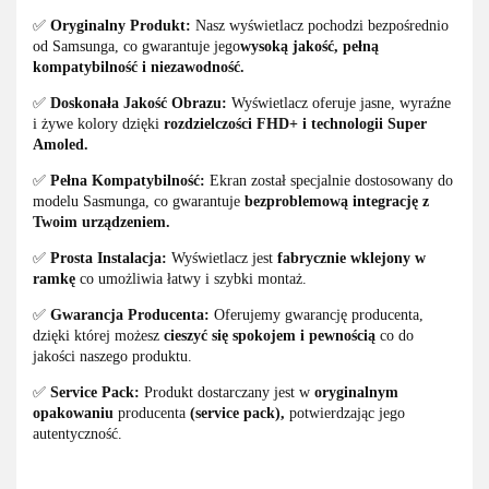
✅
Oryginalny Produkt:
Nasz wyświetlacz pochodzi bezpośrednio
od Samsunga, co gwarantuje jego
wysoką jakość, pełną
kompatybilność i niezawodność.
✅
Doskonała Jakość Obrazu:
Wyświetlacz oferuje jasne, wyraźne
i żywe kolory dzięki
rozdzielczości FHD+ i technologii Super
Amoled.
✅
Pełna Kompatybilność:
Ekran został specjalnie dostosowany do
modelu Sasmunga, co gwarantuje
bezproblemową integrację z
Twoim urządzeniem.
✅
Prosta Instalacja:
Wyświetlacz jest
fabrycznie wklejony w
ramkę
co umożliwia łatwy i szybki montaż.
✅
Gwarancja Producenta:
Oferujemy gwarancję producenta,
dzięki której możesz
cieszyć się spokojem i pewnością
co do
jakości naszego produktu.
✅
Service Pack:
Produkt dostarczany jest w
oryginalnym
opakowaniu
producenta
(service pack),
potwierdzając jego
autentyczność.