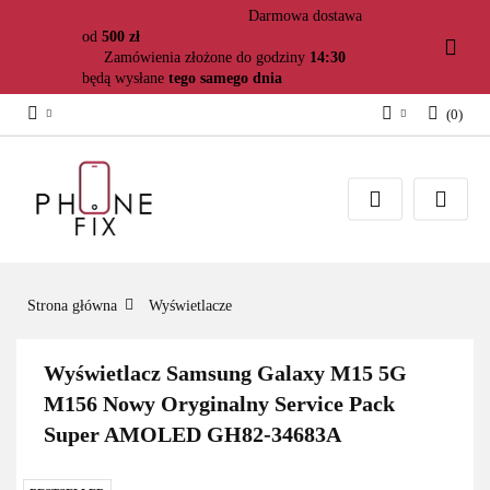
Darmowa dostawa
od
500 zł
Zamówienia złożone do godziny
14:30
będą wysłane
tego samego dnia
(
0
)
Zaloguj się
Załóż konto
Dodaj zgłoszenie
Zgody cookies
Strona główna
Wyświetlacze
Wyświetlacz Samsung Galaxy M15 5G
M156 Nowy Oryginalny Service Pack
Super AMOLED GH82-34683A