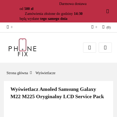
Darmowa dostawa
od
500 zł
Zamówienia złożone do godziny
14:30
będą wysłane
tego samego dnia
(
0
)
Zaloguj się
Załóż konto
Dodaj zgłoszenie
Zgody cookies
Strona główna
Wyświetlacze
Wyświetlacz Amoled Samsung Galaxy
M22 M225 Oryginalny LCD Service Pack