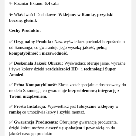
✨ Rozmiar Ekranu:
6.4 cala
✨
Właściwości Dodatkowe:
Wklejony w Ramkę, przyciski
boczne, głośnik
Cechy Produktu:
✅
Oryginalny Produkt:
Nasz wyświetlacz pochodzi bezpośrednio
od Samsunga, co gwarantuje jego
wysoką jakość, pełną
kompatybilność i niezawodność.
✅
Doskonała Jakość Obrazu:
Wyświetlacz oferuje jasne, wyraźne
i żywe kolory dzięki
rozdzielczości HD+ i technologii Super
Amoled.
✅
Pełna Kompatybilność:
Ekran został specjalnie dostosowany do
modelu Sasmunga, co gwarantuje
bezproblemową integrację z
Twoim urządzeniem.
✅
Prosta Instalacja:
Wyświetlacz jest
fabrycznie wklejony w
ramkę
co umożliwia łatwy i szybki montaż.
✅
Gwarancja Producenta:
Oferujemy gwarancję producenta,
dzięki której możesz
cieszyć się spokojem i pewnością
co do
jakości naszego produktu.