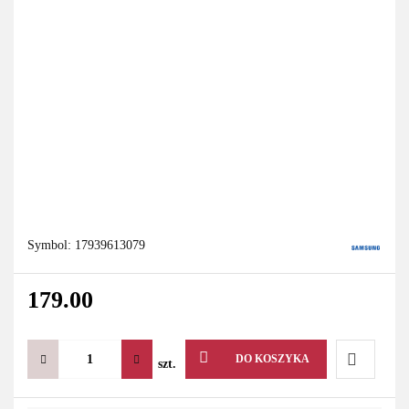
Symbol:
17939613079
179.00
DO KOSZYKA
szt.
Do