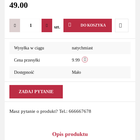
49.00
DO KOSZYKA
szt.
Do
Wysyłka w ciągu
natychmiast
przechowa
Cena przesyłki
9.99
Dostępność
Mało
ZADAJ PYTANIE
Masz pytanie o produkt? Tel.: 666667678
Opis produktu