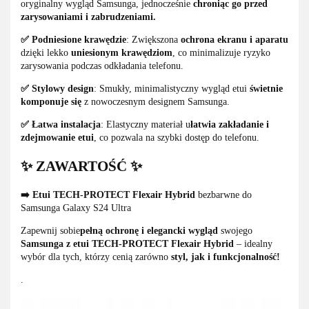
oryginalny wygląd Samsunga, jednocześnie
chroniąc go przed
zarysowaniami i zabrudzeniami.
✅ Podniesione krawędzie
: Zwiększona
ochrona ekranu i aparatu
dzięki lekko
uniesionym krawędziom
, co minimalizuje ryzyko
zarysowania podczas odkładania telefonu.
✅ Stylowy design
: Smukły, minimalistyczny wygląd etui
świetnie
komponuje się
z nowoczesnym designem Samsunga.
✅ Łatwa instalacja
: Elastyczny materiał u
łatwia zakładanie i
zdejmowanie etui
, co pozwala na szybki dostęp do telefonu.
✨ ZAWARTOŚĆ ✨
➡️ Etui TECH-PROTECT Flexair Hybrid
bezbarwne do
Samsunga Galaxy S24 Ultra
Zapewnij sobie
pełną ochronę i elegancki wygląd
swojego
Samsunga z etui TECH-PROTECT Flexair Hybrid
– idealny
wybór dla tych, którzy cenią zarówno
styl, jak i funkcjonalność!
.