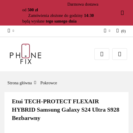
Darmowa dostawa
od
500 zł
Zamówienia złożone do godziny
14:30
będą wysłane
tego samego dnia
(
0
)
Zaloguj się
Załóż konto
Dodaj zgłoszenie
Zgody cookies
Strona główna
Pokrowce
Etui TECH-PROTECT FLEXAIR
HYBRID Samsung Galaxy S24 Ultra S928
Bezbarwny