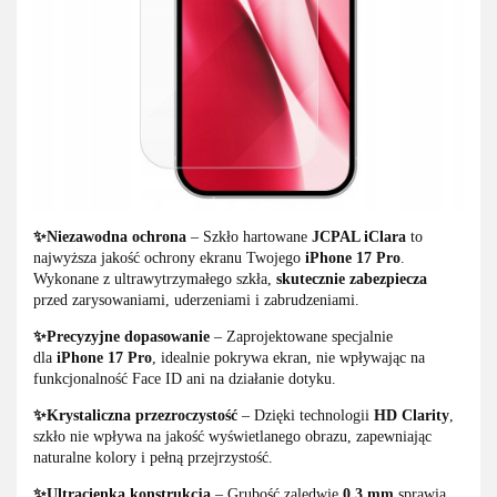
✨Niezawodna ochrona
– Szkło hartowane
JCPAL iClara
to
najwyższa jakość ochrony ekranu Twojego
iPhone 17 Pro
.
Wykonane z ultrawytrzymałego szkła,
skutecznie zabezpiecza
przed zarysowaniami, uderzeniami i zabrudzeniami.
✨Precyzyjne dopasowanie
– Zaprojektowane specjalnie
dla
iPhone 17 Pro
, idealnie pokrywa ekran, nie wpływając na
funkcjonalność Face ID ani na działanie dotyku.
✨Krystaliczna przezroczystość
– Dzięki technologii
HD Clarity
,
szkło nie wpływa na jakość wyświetlanego obrazu, zapewniając
naturalne kolory i pełną przejrzystość.
✨Ultracienka konstrukcja
– Grubość zaledwie
0,3 mm
sprawia,