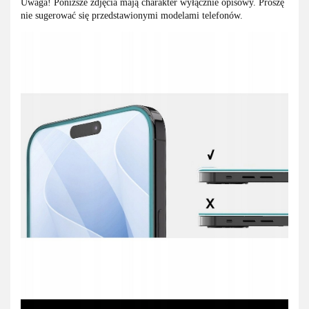
Uwaga! Poniższe zdjęcia mają charakter wyłącznie opisowy. Proszę
nie sugerować się przedstawionymi modelami telefonów.