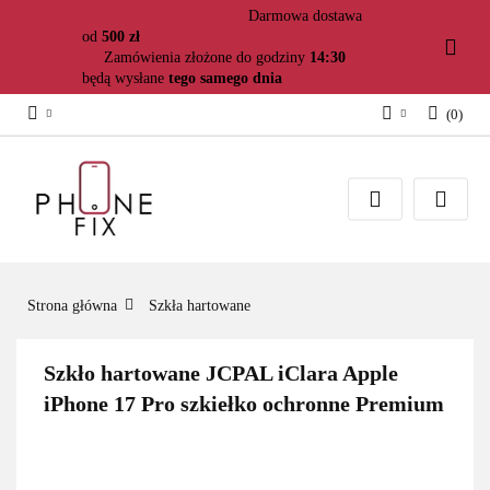
Darmowa dostawa
od
500 zł
Zamówienia złożone do godziny
14:30
będą wysłane
tego samego dnia
(
0
)
Zaloguj się
Załóż konto
Dodaj zgłoszenie
Zgody cookies
Strona główna
Szkła hartowane
Szkło hartowane JCPAL iClara Apple
iPhone 17 Pro szkiełko ochronne Premium