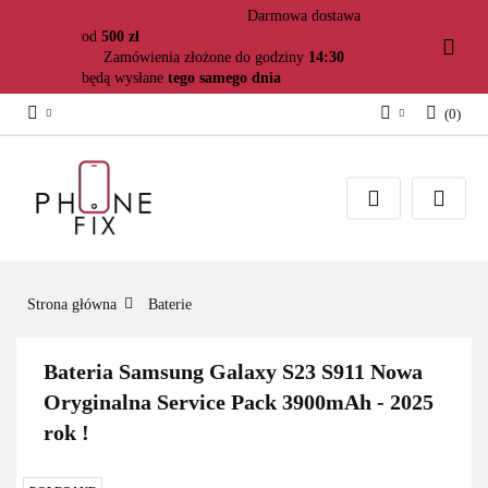
Darmowa dostawa
od
500 zł
Zamówienia złożone do godziny
14:30
będą wysłane
tego samego dnia
(
0
)
Zaloguj się
Załóż konto
Dodaj zgłoszenie
Zgody cookies
Strona główna
Baterie
Bateria Samsung Galaxy S23 S911 Nowa
Oryginalna Service Pack 3900mAh - 2025
rok !