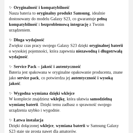
✨
Oryginalność i kompatybilność
Nasza bateria to
oryginalny produkt Samsung
, idealnie
dostosowany do modelu Galaxy S23, co gwarantuje
pełną
kompatybilność
i
bezproblemową integrację
z Twoim
urządzeniem.
✨
Długa wydajność
Zwiększ czas pracy swojego Galaxy S23 dzięki
oryginalnej baterii
o wysokiej pojemności, która zapewnia
niezawodną i długotrwałą
wydajność
.
✨
Service Pack – jakość i autentyczność
Bateria jest spakowana w oryginalne opakowanie producenta, znane
jako
service pack
, co potwierdza jej
autentyczność i wysoką
jakość
.
✨
Wygodna wymiana dzięki wklejce
W komplecie znajdziesz
wklejkę
, która ułatwia
samodzielną
wymianę baterii
. Dzięki temu zadbasz o sprawność swojego
urządzenia szybko i wygodnie.
✨
Łatwa instalacja
Dzięki dołączonej
wklejce
,
wymiana baterii
w Samsung Galaxy
S23 staje się prosta nawet dla amatorów.