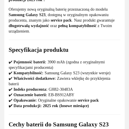
Oferujemy nową oryginalną baterię przeznaczoną do modelu
Samsung Galaxy S23
, dostępną w oryginalnym opakowaniu
producenta, znanym jako
service pack
. Nasz produkt gwarantuje
długotrwałą wydajność
oraz
pełną kompatybilność
z Twoim
urządzeniem.
Specyfikacja produktu
✔️
Pojemność baterii:
3900 mAh (zgodna z oryginalnymi
specyfikacjami producenta)
✔️
Kompatybilność:
Samsung Galaxy S23 (wszystkie wersje)
✔️
Właściwości dodatkowe:
Zawiera wklejkę do przyklejenia
baterii
✔️
Indeks producenta:
GH82-30483A
✔️
Oznaczenie baterii:
EB-BS912ABY
✔️
Opakowanie:
Oryginalne opakowanie
service pack
✔️
Data produkcji: 2025 rok (losowe miesiące)
Cechy baterii do Samsung Galaxy S23