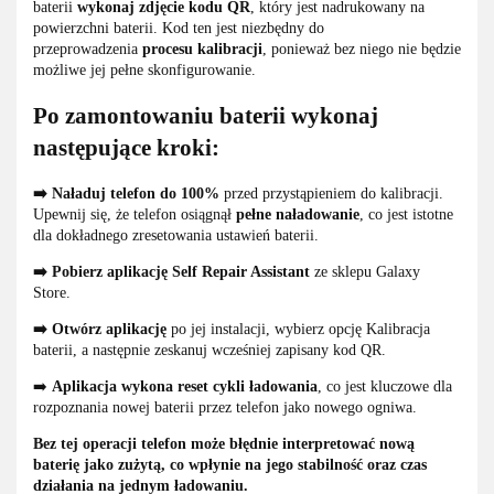
baterii
wykonaj zdjęcie kodu QR
, który jest nadrukowany na
powierzchni baterii. Kod ten jest niezbędny do
przeprowadzenia
procesu kalibracji
, ponieważ bez niego nie będzie
możliwe jej pełne skonfigurowanie.
Po zamontowaniu baterii wykonaj
następujące kroki:
➡️ Naładuj telefon do 100%
przed przystąpieniem do kalibracji.
Upewnij się, że telefon osiągnął
pełne naładowanie
, co jest istotne
dla dokładnego zresetowania ustawień baterii.
➡️ Pobierz aplikację
Self Repair Assistant
ze sklepu Galaxy
Store.
➡️
Otwórz aplikację
po jej instalacji, wybierz opcję Kalibracja
baterii, a następnie zeskanuj wcześniej zapisany kod QR.
➡️
Aplikacja wykona reset cykli ładowania
, co jest kluczowe dla
rozpoznania nowej baterii przez telefon jako nowego ogniwa.
Bez tej operacji telefon może błędnie interpretować nową
baterię jako zużytą, co wpłynie na jego stabilność oraz czas
działania na jednym ładowaniu.