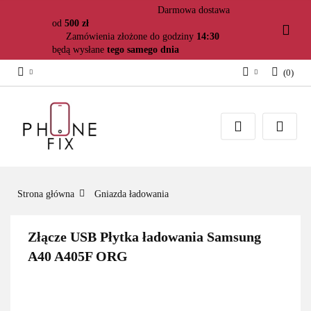
Darmowa dostawa
od
500 zł
Zamówienia złożone do godziny
14:30
będą wysłane
tego samego dnia
(
0
)
Zaloguj się
Załóż konto
Dodaj zgłoszenie
Zgody cookies
Strona główna
Gniazda ładowania
Złącze USB Płytka ładowania Samsung
A40 A405F ORG