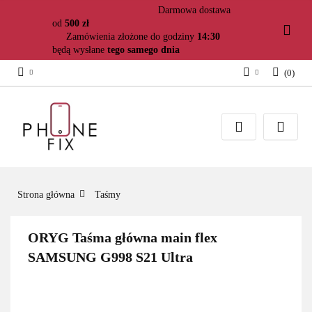
Darmowa dostawa
od
500 zł
Zamówienia złożone do godziny
14:30
będą wysłane
tego samego dnia
(
0
)
Zaloguj się
Załóż konto
Dodaj zgłoszenie
Zgody cookies
Strona główna
Taśmy
ORYG Taśma główna main flex
SAMSUNG G998 S21 Ultra