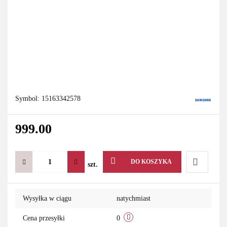
Symbol:
15163342578
999.00
DO KOSZYKA
szt.
Do
Wysyłka w ciągu
natychmiast
przechowa
Cena przesyłki
0