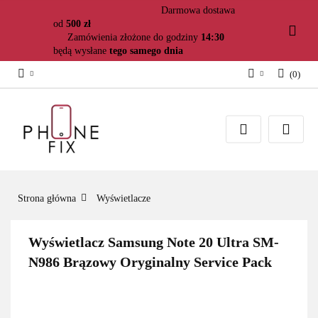
Darmowa dostawa
od
500 zł
Zamówienia złożone do godziny
14:30
będą wysłane
tego samego dnia
(
0
)
Zaloguj się
Załóż konto
Dodaj zgłoszenie
Zgody cookies
Strona główna
Wyświetlacze
Wyświetlacz Samsung Note 20 Ultra SM-
N986 Brązowy Oryginalny Service Pack