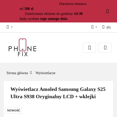
Darmowa dostawa
od
500 zł
Zamówienia złożone do godziny
14:30
będą wysłane
tego samego dnia
(
0
)
Zaloguj się
Załóż konto
Dodaj zgłoszenie
Zgody cookies
Strona główna
Wyświetlacze
Wyświetlacz Amoled Samsung Galaxy S25
Ultra S938 Oryginalny LCD + wklejki
NOWOŚĆ