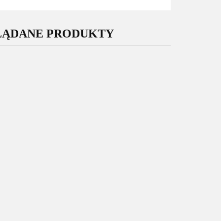
LĄDANE PRODUKTY
Oryginalny
Oryginalny
Wyświetlacz
Wyświetlacz
yświetlacz
Samsung Galaxy
Samsung Galaxy
sung Galaxy
M15 5G M156
S24 Ultra S928
729.00
25 5G A256
199.00
Nowy Oryginalny
175.00
Nowy Service
owy Service
Service Pack Super
Pack Super
Pack Super
AMOLED GH82-
Amoled +
oled GH82-
34683A
wklejki
33215A