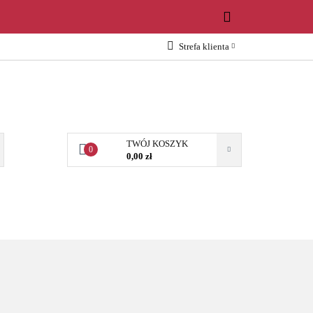
WOŚCI
Strefa klienta
Zaloguj się
Załóż konto
Dodaj zgłoszenie
Zgody cookies
TWÓJ KOSZYK
0
0,00 zł
OŚCI
AKCESORIA
NARZĘDZIA