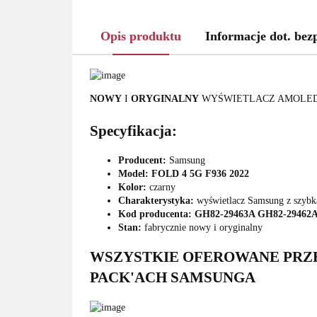
Opis produktu
Informacje dot. bez
NOWY
I
ORYGINALNY
WYŚWIETLACZ AMOLED 
Specyfikacja:
Producent:
Samsung
Model: FOLD 4 5G F936 2022
Kolor:
czarny
Charakterystyka:
wyświetlacz Samsung z szybką
Kod producenta: GH82-29463A GH82-29462
Stan:
fabrycznie nowy i oryginalny
WSZYSTKIE OFEROWANE PRZE
PACK'ACH SAMSUNGA