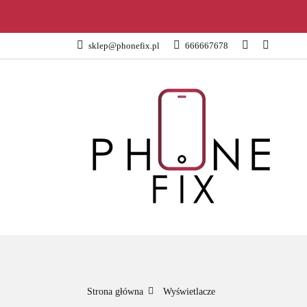
KATEGORIE
sklep@phonefix.pl
666667678
AKCESORIA
WSZYSTKIE KATEGORIE
KATEG
Strona główna
Wyświetlacze