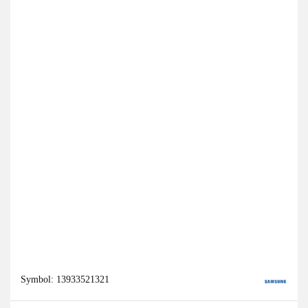
Symbol:
13933521321