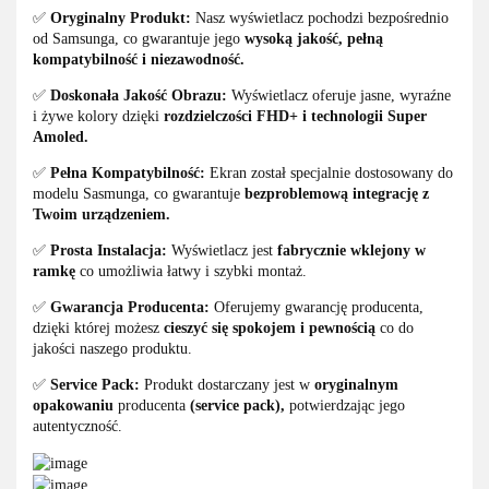
✅
Oryginalny Produkt:
Nasz wyświetlacz pochodzi bezpośrednio
od Samsunga, co gwarantuje jego
wysoką jakość, pełną
kompatybilność i niezawodność.
✅
Doskonała Jakość Obrazu:
Wyświetlacz oferuje jasne, wyraźne
i żywe kolory dzięki
rozdzielczości FHD+ i technologii Super
Amoled.
✅
Pełna Kompatybilność:
Ekran został specjalnie dostosowany do
modelu Sasmunga, co gwarantuje
bezproblemową integrację z
Twoim urządzeniem.
✅
Prosta Instalacja:
Wyświetlacz jest
fabrycznie wklejony w
ramkę
co umożliwia łatwy i szybki montaż.
✅
Gwarancja Producenta:
Oferujemy gwarancję producenta,
dzięki której możesz
cieszyć się spokojem i pewnością
co do
jakości naszego produktu.
✅
Service Pack:
Produkt dostarczany jest w
oryginalnym
opakowaniu
producenta
(service pack),
potwierdzając jego
autentyczność.