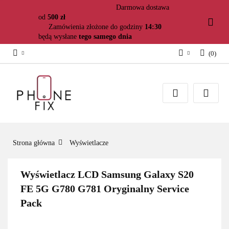
Darmowa dostawa
od
500 zł
Zamówienia złożone do godziny
14:30
będą wysłane
tego samego dnia
(
0
)
Zaloguj się
Załóż konto
Dodaj zgłoszenie
Zgody cookies
Strona główna
Wyświetlacze
Wyświetlacz LCD Samsung Galaxy S20
FE 5G G780 G781 Oryginalny Service
Pack