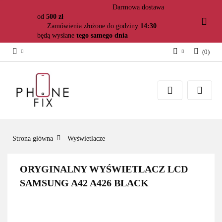
Darmowa dostawa
od
500 zł
Zamówienia złożone do godziny
14:30
będą wysłane
tego samego dnia
(
0
)
Zaloguj się
Załóż konto
Dodaj zgłoszenie
Zgody cookies
Strona główna
Wyświetlacze
ORYGINALNY WYŚWIETLACZ LCD
SAMSUNG A42 A426 BLACK