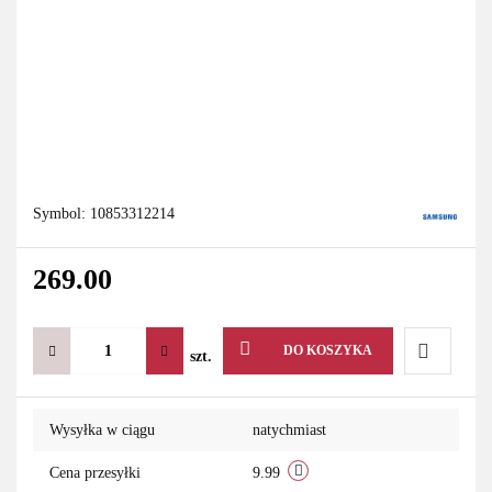
Symbol:
10853312214
269.00
DO KOSZYKA
szt.
Do
Wysyłka w ciągu
natychmiast
przechowa
Cena przesyłki
9.99