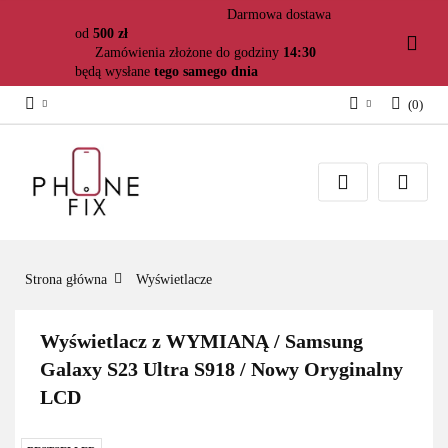
Darmowa dostawa
od
500 zł
Zamówienia złożone do godziny
14:30
będą wysłane
tego samego dnia
(
0
)
Zaloguj się
Załóż konto
Dodaj zgłoszenie
Zgody cookies
Strona główna
Wyświetlacze
Wyświetlacz z WYMIANĄ / Samsung
Galaxy S23 Ultra S918 / Nowy Oryginalny
LCD