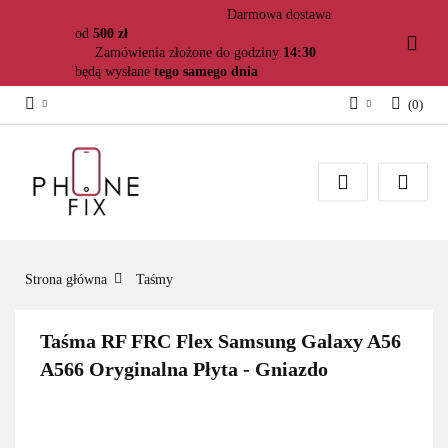
Darmowa dostawa
od
500 zł
Zamówienia złożone do godziny
14:30
będą wysłane
tego samego dnia
(
0
)
Zaloguj się
Załóż konto
Dodaj zgłoszenie
Zgody cookies
Strona główna
Taśmy
Taśma RF FRC Flex Samsung Galaxy A56
A566 Oryginalna Płyta - Gniazdo