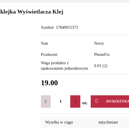
klejka Wyświetlacza Klej
Symbol:
17840915373
Stan
Nowy
Producent
PhoneFix
Waga produktu z
0.01 (2)
opakowaniem jednostkowym
19.00
DO KOSZYK
szt.
Wysyłka w ciągu
natychmiast