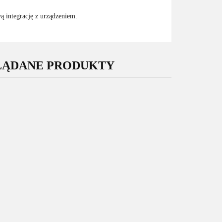
ą integrację z urządzeniem.
LĄDANE PRODUKTY
Oryginalny
Oryginalny
Wyświetlacz
Wyświetlacz
yświetlacz
Samsung Galaxy
Samsung Galaxy
sung Galaxy
M15 5G M156
S24 Ultra S928
729.00
25 5G A256
199.00
Nowy Oryginalny
175.00
Nowy Service
owy Service
Service Pack Super