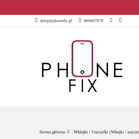
KATEGORIE
sklep@phonefix.pl
666667678
AKCESORIA
WSZYSTKIE KATEGORIE
KATEG
Strona główna
Wklejki / Uszczelki (Wkejki / uszcze