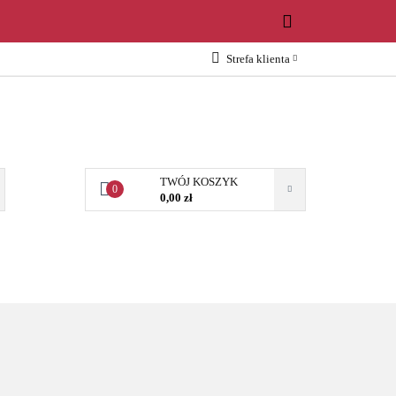
WOŚCI
Strefa klienta
Zaloguj się
Załóż konto
Dodaj zgłoszenie
Zgody cookies
TWÓJ KOSZYK
0
0,00 zł
OŚCI
AKCESORIA
NARZĘDZIA