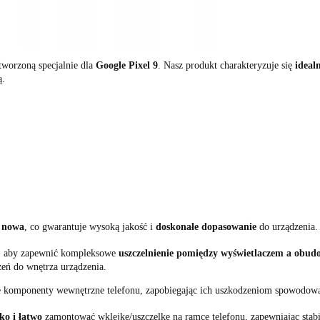
tworzoną specjalnie dla
Google Pixel 9
. Nasz produkt charakteryzuje się
idea
ą.
t
nowa
, co gwarantuje wysoką jakość i
doskonałe dopasowanie
do urządzenia.
a, aby zapewnić kompleksowe
uszczelnienie pomiędzy wyświetlaczem a obud
zeń do wnętrza urządzenia.
 komponenty wewnętrzne telefonu, zapobiegając ich uszkodzeniom spowodow
ko i łatwo
zamontować wklejkę/uszczelkę na ramce telefonu, zapewniając stabil