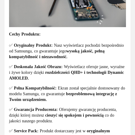
Cechy Produktu:
✅
Oryginalny Produkt:
Nasz wyświetlacz pochodzi bezpośrednio
od Samsunga, co gwarantuje jego
wysoką jakość, pełną
kompatybilność i niezawodność.
✅
Doskonała Jakość Obrazu:
Wyświetlacz oferuje jasne, wyraźne
i żywe kolory dzięki
rozdzielczości QHD+ i technologii Dynamic
AMOLED.
✅
Pełna Kompatybilność:
Ekran został specjalnie dostosowany do
modelu Samunga, co gwarantuje
bezproblemową integrację z
Twoim urządzeniem.
✅
Gwarancja Producenta:
Oferujemy gwarancję producenta,
dzięki której możesz
cieszyć się spokojem i pewnością
co do
jakości naszego produktu.
✅
Service Pack:
Produkt dostarczany jest w
oryginalnym