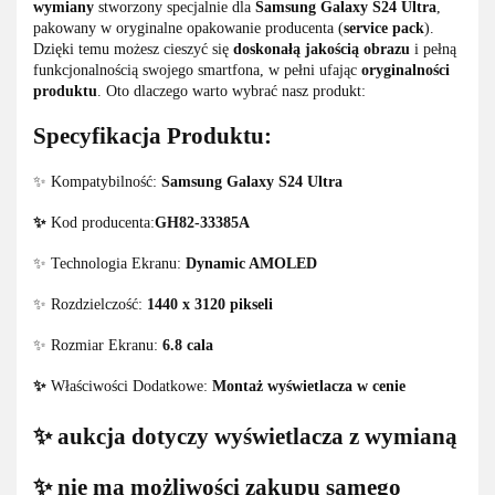
wymiany
stworzony specjalnie dla
Samsung Galaxy S24 Ultra
,
pakowany w oryginalne opakowanie producenta (
service pack
).
Dzięki temu możesz cieszyć się
doskonałą jakością obrazu
i pełną
funkcjonalnością swojego smartfona, w pełni ufając
oryginalności
produktu
. Oto dlaczego warto wybrać nasz produkt:
Specyfikacja Produktu:
✨ Kompatybilność:
Samsung Galaxy S24 Ultra
✨
Kod producenta:
GH82-33385A
✨ Technologia Ekranu:
Dynamic AMOLED
✨ Rozdzielczość:
1440 x 3120 pikseli
✨ Rozmiar Ekranu:
6.8 cala
✨
Właściwości Dodatkowe:
Montaż wyświetlacza w cenie
✨ aukcja dotyczy wyświetlacza z wymianą
✨ nie ma możliwości zakupu samego