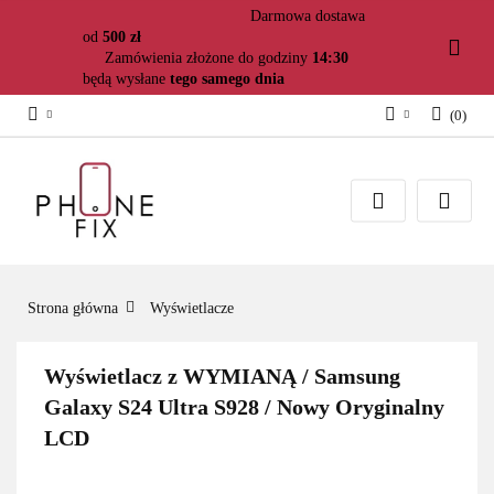
Darmowa dostawa
od
500 zł
Zamówienia złożone do godziny
14:30
będą wysłane
tego samego dnia
(
0
)
Zaloguj się
Załóż konto
Dodaj zgłoszenie
Zgody cookies
Strona główna
Wyświetlacze
Wyświetlacz z WYMIANĄ / Samsung
Galaxy S24 Ultra S928 / Nowy Oryginalny
LCD