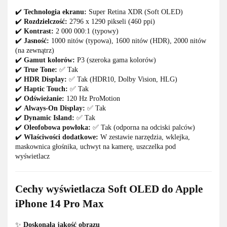
✔️
Technologia ekranu:
Super Retina XDR (Soft OLED)
✔️
Rozdzielczość:
2796 x 1290 pikseli (460 ppi)
✔️
Kontrast:
2 000 000:1 (typowy)
✔️
Jasność:
1000 nitów (typowa), 1600 nitów (HDR), 2000 nitów
(na zewnątrz)
✔️
Gamut kolorów:
P3 (szeroka gama kolorów)
✔️
True Tone:
✅ Tak
✔️
HDR Display:
✅ Tak (HDR10, Dolby Vision, HLG)
✔️
Haptic Touch:
✅ Tak
✔️
Odświeżanie:
120 Hz ProMotion
✔️
Always-On Display:
✅ Tak
✔️
Dynamic Island:
✅ Tak
✔️
Oleofobowa powłoka:
✅ Tak (odporna na odciski palców)
✔️
Właściwości dodatkowe:
W zestawie narzędzia, wklejka,
maskownica głośnika, uchwyt na kamerę, uszczelka pod
wyświetlacz
Cechy wyświetlacza Soft OLED do Apple
iPhone 14 Pro Max
✨
Doskonała jakość obrazu