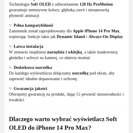
Technologia
Soft OLED
z odświeżaniem
120 Hz ProMotion
gwarantuje intensywne kolory, głęboką czerń i niesamowitą
płynność animacji.
✨
Pełna kompatybilność
Zamiennik został zaprojektowany dla
Apple iPhone 14 Pro Max
,
wspierając funkcje takie jak
Dynamic Island
i
Always-On Display
.
✨
Łatwa instalacja
W zestawie znajdziesz
narzędzia i wklejkę
, a także maskownicę
głośnika i uchwyt na kamerę, co ułatwia montaż.
✨
Dodatkowa uszczelka
Do każdego wyświetlacza dołączamy
uszczelkę
pod ekran, aby
zapewnić idealne dopasowanie i ochronę.
✨
Gwarancja jakości
Oferujemy gwarancję na produkt, dając Ci pewność niezawodności i
trwałości.
Dlaczego warto wybrać wyświetlacz Soft
OLED do iPhone 14 Pro Max?