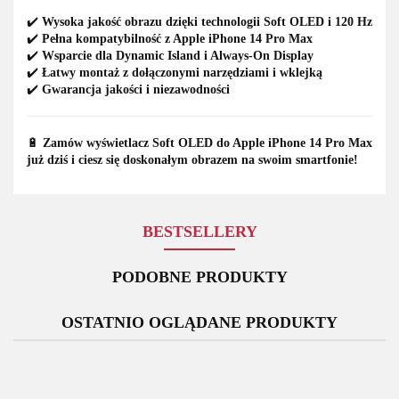
✔️
Wysoka jakość obrazu dzięki technologii Soft OLED i 120 Hz
✔️
Pełna kompatybilność z Apple iPhone 14 Pro Max
✔️
Wsparcie dla Dynamic Island i Always-On Display
✔️
Łatwy montaż z dołączonymi narzędziami i wklejką
✔️
Gwarancja jakości i niezawodności
🔋
Zamów wyświetlacz Soft OLED do Apple iPhone 14 Pro Max
już dziś i ciesz się doskonałym obrazem na swoim smartfonie!
BESTSELLERY
PODOBNE PRODUKTY
OSTATNIO OGLĄDANE PRODUKTY