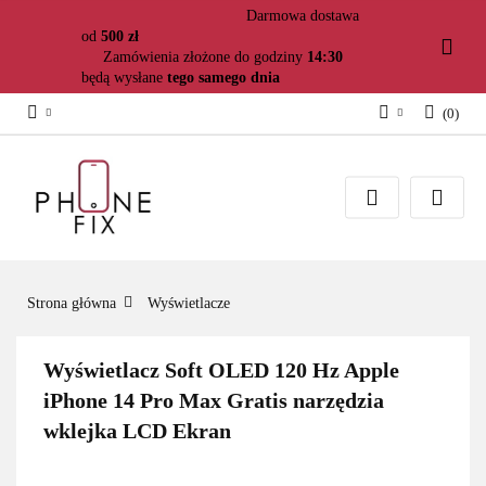
Darmowa dostawa
od
500 zł
Zamówienia złożone do godziny
14:30
będą wysłane
tego samego dnia
(
0
)
Zaloguj się
Załóż konto
Dodaj zgłoszenie
Zgody cookies
Strona główna
Wyświetlacze
Wyświetlacz Soft OLED 120 Hz Apple
iPhone 14 Pro Max Gratis narzędzia
wklejka LCD Ekran