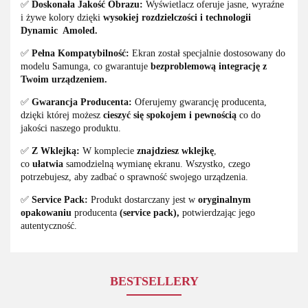
✅
Doskonała Jakość Obrazu:
Wyświetlacz oferuje jasne, wyraźne
i żywe kolory dzięki
wysokiej
rozdzielczości i technologii
Dynamic Amoled.
✅
Pełna Kompatybilność:
Ekran został specjalnie dostosowany do
modelu Samunga, co gwarantuje
bezproblemową integrację z
Twoim urządzeniem.
✅
Gwarancja Producenta:
Oferujemy gwarancję producenta,
dzięki której możesz
cieszyć się spokojem i pewnością
co do
jakości naszego produktu.
✅
Z Wklejką:
W komplecie
znajdziesz wklejkę
,
co
ułatwia
samodzielną wymianę ekranu. Wszystko, czego
potrzebujesz, aby zadbać o sprawność swojego urządzenia.
✅
Service Pack:
Produkt dostarczany jest w
oryginalnym
opakowaniu
producenta
(service pack),
potwierdzając jego
autentyczność.
BESTSELLERY