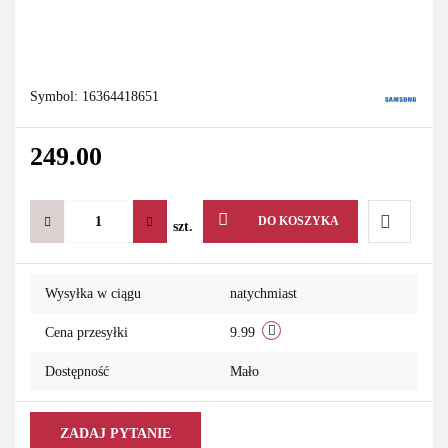
Symbol:
16364418651
249.00
DO KOSZYKA
szt.
Do
Wysyłka w ciągu
natychmiast
przechowa
Cena przesyłki
9.99
Dostępność
Mało
ZADAJ PYTANIE