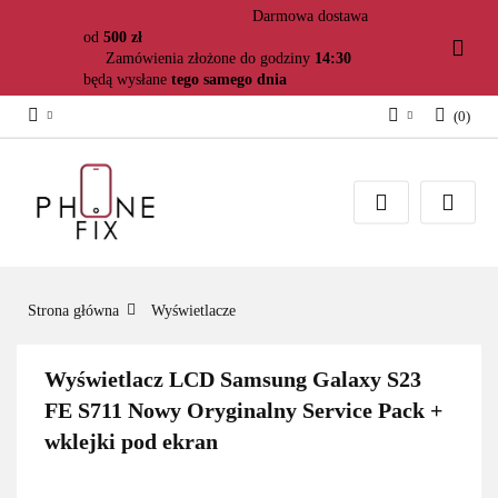
Darmowa dostawa
od
500 zł
Zamówienia złożone do godziny
14:30
będą wysłane
tego samego dnia
(
0
)
Zaloguj się
Załóż konto
Dodaj zgłoszenie
Zgody cookies
Strona główna
Wyświetlacze
Wyświetlacz LCD Samsung Galaxy S23
FE S711 Nowy Oryginalny Service Pack +
wklejki pod ekran