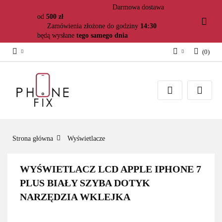
Darmowa dostawa
od
500 zł
Zamówienia złożone do godziny
14:30
będą wysłane
tego samego dnia
(
0
)
Zaloguj się
Załóż konto
Dodaj zgłoszenie
Zgody cookies
Strona główna
Wyświetlacze
WYŚWIETLACZ LCD APPLE IPHONE 7
PLUS BIAŁY SZYBA DOTYK
NARZĘDZIA WKLEJKA