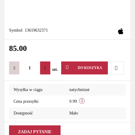
Symbol:
13619632371
85.00
DO KOSZYKA
szt.
Do
Wysyłka w ciągu
natychmiast
przechowa
Cena przesyłki
9.99
Dostępność
Mało
ZADAJ PYTANIE