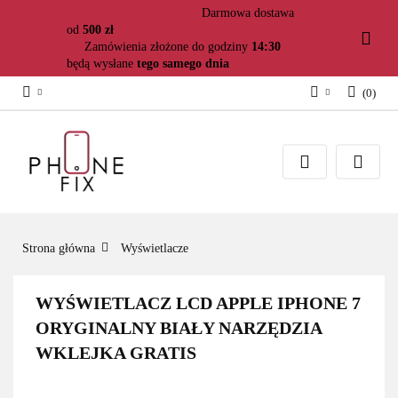
Darmowa dostawa
od
500 zł
Zamówienia złożone do godziny
14:30
będą wysłane
tego samego dnia
(
0
)
Zaloguj się
Załóż konto
Dodaj zgłoszenie
Zgody cookies
Strona główna
Wyświetlacze
WYŚWIETLACZ LCD APPLE IPHONE 7
ORYGINALNY BIAŁY NARZĘDZIA
WKLEJKA GRATIS