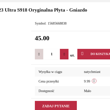
 Ultra S918 Oryginalna Płyta - Gniazdo
Symbol:
15685668838
45.00
DO KOSZYK
szt.
Wysyłka w ciągu
natychmiast
Cena przesyłki
9.99
Dostępność
Mało
ZADAJ PYTANIE