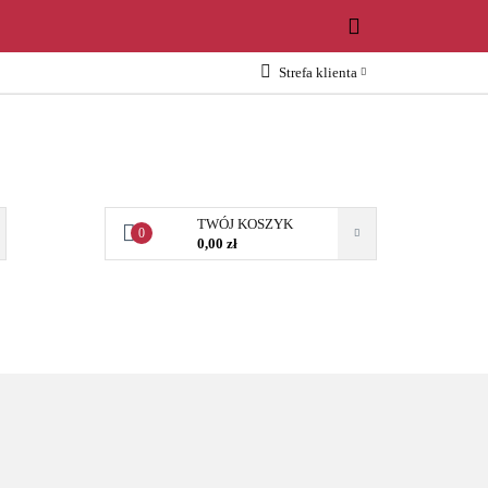
WOŚCI
Strefa klienta
Zaloguj się
Załóż konto
Dodaj zgłoszenie
Zgody cookies
TWÓJ KOSZYK
0
0,00 zł
OŚCI
AKCESORIA
NARZĘDZIA