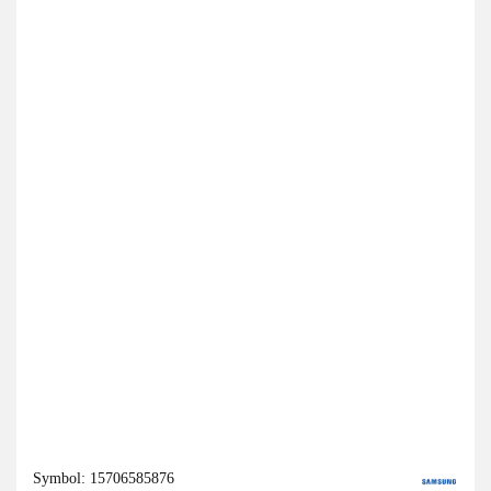
Symbol:
15706585876