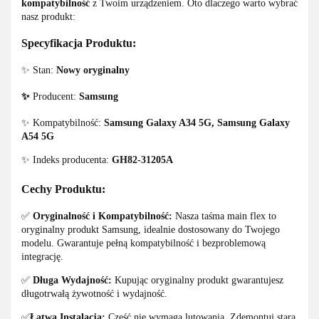
kompatybilność
z Twoim urządzeniem. Oto dlaczego warto wybrać
nasz produkt:
Specyfikacja Produktu:
✨ Stan:
Nowy oryginalny
✨
Producent:
Samsung
✨ Kompatybilność:
Samsung Galaxy A34 5G, Samsung Galaxy
A54 5G
✨ Indeks producenta:
GH82-31205A
Cechy Produktu:
✅
Oryginalność i Kompatybilność:
Nasza taśma main flex to
oryginalny produkt Samsung, idealnie dostosowany do Twojego
modelu. Gwarantuje pełną kompatybilność i bezproblemową
integrację.
✅
Długa Wydajność:
Kupując oryginalny produkt gwarantujesz
długotrwałą żywotność i wydajność.
✅
Łatwa Instalacja:
Część nie wymaga lutowania. Zdemontuj starą