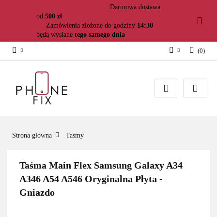
Darmowa dostawa
od
500 zł
Zamówienia złożone do godziny
14:30
będą wysłane
tego samego dnia
(
0
)
Zaloguj się
Załóż konto
Dodaj zgłoszenie
Zgody cookies
Strona główna
Taśmy
Taśma Main Flex Samsung Galaxy A34
A346 A54 A546 Oryginalna Płyta -
Gniazdo