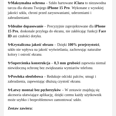
✨Maksymalna ochrona
– Szkło hartowane
iClara
to niezawodna
tarcza dla ekranu Twojego
iPhone 15 Pro
. Wykonane z wysokiej
jakości szkła, chroni przed zarysowaniami, uderzeniami i
zabrudzeniami.
✨Idealne dopasowanie
– Precyzyjnie zaprojektowane dla
iPhone
15 Pro
, doskonale przylega do ekranu, nie zakłócając funkcji
Face
ID
ani czułości dotyku.
✨Krystaliczna jakość obrazu
– Dzięki
100% przejrzystości
,
szkło nie wpływa na jakość wyświetlania, zachowując naturalne
kolory i ostrość ekranu.
✨Supercienka konstrukcja
–
0,3 mm grubości
zapewnia niemal
niewidoczną ochronę bez zwiększania wymiarów telefonu.
✨Powłoka oleofobowa
– Redukuje odciski palców, smugi i
zabrudzenia, zapewniając dłuższą czystość ekranu.
✨Łatwy montaż bez pęcherzyków
– W zestawie znajdują się
akcesoria ułatwiające aplikację, dzięki czemu każdy użytkownik
może szybko i bezproblemowo zamontować szkło.
Zestaw zawiera: