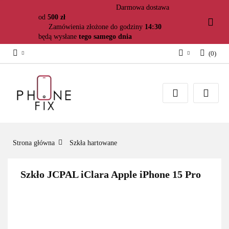
Darmowa dostawa
od
500 zł
Zamówienia złożone do godziny
14:30
będą wysłane
tego samego dnia
(
0
)
Zaloguj się
Załóż konto
Dodaj zgłoszenie
Zgody cookies
Strona główna
Szkła hartowane
Szkło JCPAL iClara Apple iPhone 15 Pro