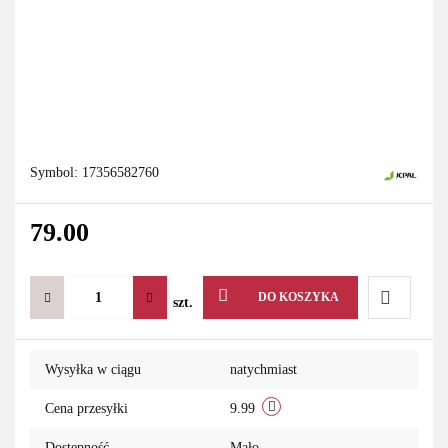
Symbol:
17356582760
79.00
DO KOSZYKA
szt.
Do
Wysyłka w ciągu
natychmiast
przechowa
Cena przesyłki
9.99
Dostępność
Mało