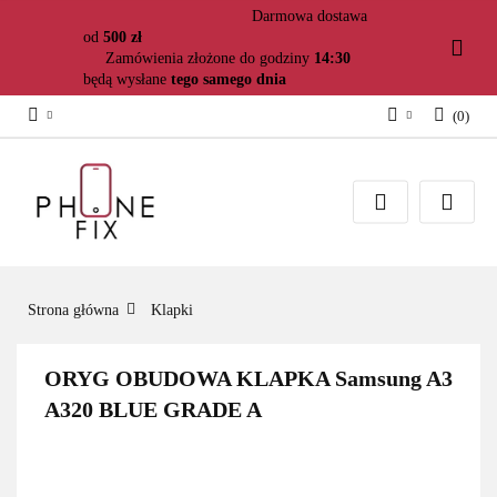
Darmowa dostawa
od
500 zł
Zamówienia złożone do godziny
14:30
będą wysłane
tego samego dnia
(
0
)
Zaloguj się
Załóż konto
Dodaj zgłoszenie
Zgody cookies
Strona główna
Klapki
ORYG OBUDOWA KLAPKA Samsung A3
A320 BLUE GRADE A