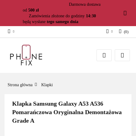
Darmowa dostawa
od
500 zł
Zamówienia złożone do godziny
14:30
będą wysłane
tego samego dnia
(
0
)
Zaloguj się
Załóż konto
Dodaj zgłoszenie
Zgody cookies
Strona główna
Klapki
Klapka Samsung Galaxy A53 A536
Pomarańczowa Oryginalna Demontażowa
Grade A