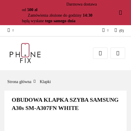
Darmowa dostawa
od
500 zł
Zamówienia złożone do godziny
14:30
będą wysłane
tego samego dnia
(
0
)
Zaloguj się
Załóż konto
Dodaj zgłoszenie
Zgody cookies
Strona główna
Klapki
OBUDOWA KLAPKA SZYBA SAMSUNG
A30s SM-A307FN WHITE