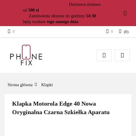
Darmowa dostawa
od
500 zł
Zamówienia złożone do godziny
14:30
będą wysłane
tego samego dnia
(
0
)
Zaloguj się
Załóż konto
Dodaj zgłoszenie
Zgody cookies
Strona główna
Klapki
Klapka Motorola Edge 40 Nowa
Oryginalna Czarna Szkiełka Aparatu