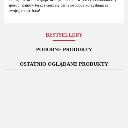
sposób. Zamów teraz i ciesz się pełną swobodą korzystania ze
swojego smartfona!
BESTSELLERY
PODOBNE PRODUKTY
OSTATNIO OGLĄDANE PRODUKTY
Bateria
Bateria
Oryginalna
Rysik
Oryginalny
Samsung
Samsung
Ładowarka
Samsung
S
Wyświetlacz
Galaxy
Galaxy
Sieciowa
Galaxy
Ga
Samsung