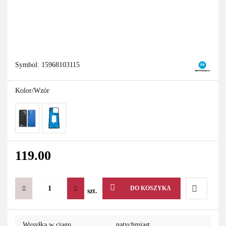
Symbol:
15968103115
Kolor/Wzór
119.00
DO KOSZYKA
szt.
Do
Wysyłka w ciągu
natychmiast