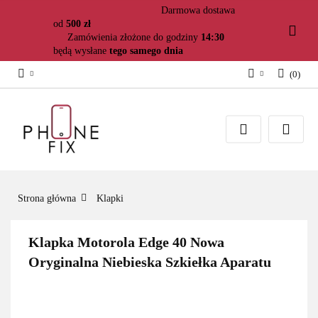
Darmowa dostawa
od
500 zł
Zamówienia złożone do godziny
14:30
będą wysłane
tego samego dnia
(
0
)
Zaloguj się
Załóż konto
Dodaj zgłoszenie
Zgody cookies
Strona główna
Klapki
Klapka Motorola Edge 40 Nowa
Oryginalna Niebieska Szkiełka Aparatu