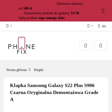
Darmowa dostawa
od
500 zł
Zamówienia złożone do godziny
14:30
będą wysłane
tego samego dnia
(
0
)
Zaloguj się
Załóż konto
Dodaj zgłoszenie
Zgody cookies
Strona główna
Klapki
Klapka Samsung Galaxy S22 Plus S906
Czarna Oryginalna Demontażowa Grade
A