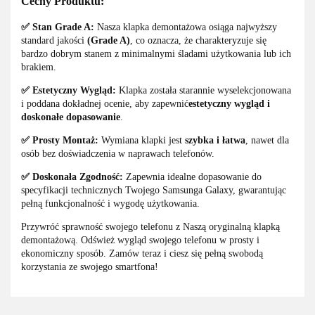
Cechy Produktu:
✅ Stan Grade A:
Nasza klapka demontażowa osiąga najwyższy
standard jakości
(Grade A)
, co oznacza, że charakteryzuje się
bardzo dobrym stanem z minimalnymi śladami użytkowania lub ich
brakiem.
✅ Estetyczny Wygląd:
Klapka została starannie wyselekcjonowana
i poddana dokładnej ocenie, aby zapewnić
estetyczny wygląd i
doskonałe dopasowanie
.
✅ Prosty Montaż:
Wymiana klapki jest
szybka i łatwa
, nawet dla
osób bez doświadczenia w naprawach telefonów.
✅ Doskonała Zgodność:
Zapewnia idealne dopasowanie do
specyfikacji technicznych Twojego Samsunga Galaxy, gwarantując
pełną funkcjonalność i wygodę użytkowania.
Przywróć sprawność swojego telefonu z Naszą oryginalną klapką
demontażową. Odśwież wygląd swojego telefonu w prosty i
ekonomiczny sposób. Zamów teraz i ciesz się pełną swobodą
korzystania ze swojego smartfona!