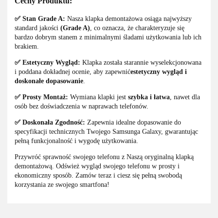
Cechy Produktu:
✅ Stan Grade A:
Nasza klapka demontażowa osiąga najwyższy
standard jakości
(Grade A)
, co oznacza, że charakteryzuje się
bardzo dobrym stanem z minimalnymi śladami użytkowania lub ich
brakiem.
✅ Estetyczny Wygląd:
Klapka została starannie wyselekcjonowana
i poddana dokładnej ocenie, aby zapewnić
estetyczny wygląd i
doskonałe dopasowanie
.
✅ Prosty Montaż:
Wymiana klapki jest
szybka i łatwa
, nawet dla
osób bez doświadczenia w naprawach telefonów.
✅ Doskonała Zgodność:
Zapewnia idealne dopasowanie do
specyfikacji technicznych Twojego Samsunga Galaxy, gwarantując
pełną funkcjonalność i wygodę użytkowania.
Przywróć sprawność swojego telefonu z Naszą oryginalną klapką
demontażową. Odśwież wygląd swojego telefonu w prosty i
ekonomiczny sposób. Zamów teraz i ciesz się pełną swobodą
korzystania ze swojego smartfona!