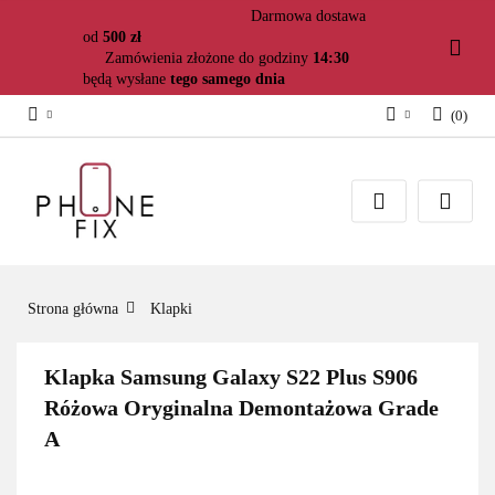
Darmowa dostawa
od
500 zł
Zamówienia złożone do godziny
14:30
będą wysłane
tego samego dnia
(
0
)
Zaloguj się
Załóż konto
Dodaj zgłoszenie
Zgody cookies
Strona główna
Klapki
Klapka Samsung Galaxy S22 Plus S906
Różowa Oryginalna Demontażowa Grade
A