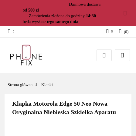
Darmowa dostawa
od
500 zł
Zamówienia złożone do godziny
14:30
będą wysłane
tego samego dnia
(
0
)
Zaloguj się
Załóż konto
Dodaj zgłoszenie
Zgody cookies
Strona główna
Klapki
Klapka Motorola Edge 50 Neo Nowa
Oryginalna Niebieska Szkiełka Aparatu