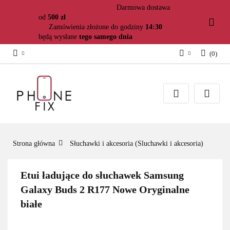
Darmowa dostawa
od
500 zł
Zamówienia złożone do godziny
14:30
będą wysłane
tego samego dnia
(
0
)
Zaloguj się
Załóż konto
Dodaj zgłoszenie
Zgody cookies
Strona główna
Słuchawki i akcesoria (Sluchawki i akcesoria)
Etui ładujące do słuchawek Samsung
Galaxy Buds 2 R177 Nowe Oryginalne
białe