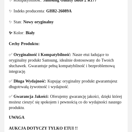
✨ Kompatybilność:
Samsung Galaxy Buds 2 R177
✨ Indeks producenta:
GH82-26089A
✨ Stan:
Nowy oryginalny
✨
Kolor:
Biały
Cechy Produktu:
✅
Oryginalność i Kompatybilność:
Nasze etui ładujące to
oryginalny produkt Samsung, idealnie dostosowany do Twoich
słuchawek. Gwarantuje pełną kompatybilność i bezproblemową
integrację.
✅
Długa Wydajność:
Kupując oryginalny produkt gwarantujesz
długotrwałą żywotność i wydajność.
✅
Gwarancja Jakości:
Oferujemy gwarancję jakości, dzięki której
możesz cieszyć się spokojem i pewnością co do wydajności naszego
produktu.
UWAGA
AUKCJA DOTYCZY TYLKO ETUI !!