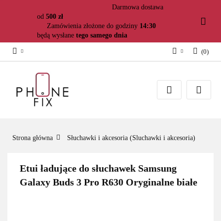
Darmowa dostawa
od
500 zł
Zamówienia złożone do godziny
14:30
będą wysłane
tego samego dnia
(
0
)
Zaloguj się
Załóż konto
Dodaj zgłoszenie
Zgody cookies
Strona główna
Słuchawki i akcesoria (Sluchawki i akcesoria)
Etui ładujące do słuchawek Samsung
Galaxy Buds 3 Pro R630 Oryginalne białe