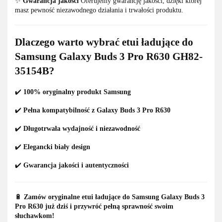
✨
Gwarancja jakości
Oferujemy gwarancję jakości, dzięki której
masz pewność niezawodnego działania i trwałości produktu.
Dlaczego warto wybrać etui ładujące do
Samsung Galaxy Buds 3 Pro R630 GH82-
35154B?
✔️
100% oryginalny produkt Samsung
✔️
Pełna kompatybilność z Galaxy Buds 3 Pro R630
✔️
Długotrwała wydajność i niezawodność
✔️
Elegancki biały design
✔️
Gwarancja jakości i autentyczności
🔋
Zamów oryginalne etui ładujące do Samsung Galaxy Buds 3
Pro R630 już dziś i przywróć pełną sprawność swoim
słuchawkom!