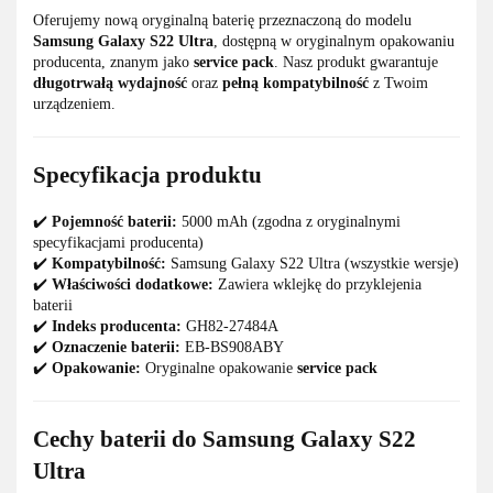
Oferujemy nową oryginalną baterię przeznaczoną do modelu
Samsung Galaxy S22 Ultra
, dostępną w oryginalnym opakowaniu
producenta, znanym jako
service pack
. Nasz produkt gwarantuje
długotrwałą wydajność
oraz
pełną kompatybilność
z Twoim
urządzeniem.
Specyfikacja produktu
✔️
Pojemność baterii:
5000 mAh (zgodna z oryginalnymi
specyfikacjami producenta)
✔️
Kompatybilność:
Samsung Galaxy S22 Ultra (wszystkie wersje)
✔️
Właściwości dodatkowe:
Zawiera wklejkę do przyklejenia
baterii
✔️
Indeks producenta:
GH82-27484A
✔️
Oznaczenie baterii:
EB-BS908ABY
✔️
Opakowanie:
Oryginalne opakowanie
service pack
Cechy baterii do Samsung Galaxy S22
Ultra