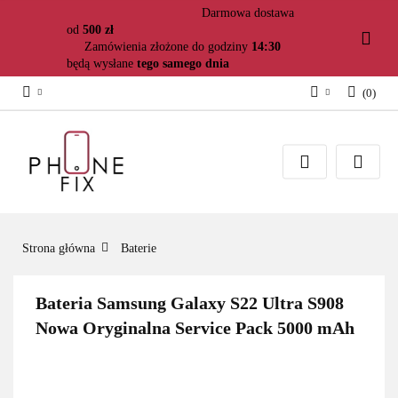
Darmowa dostawa
od
500 zł
Zamówienia złożone do godziny
14:30
będą wysłane
tego samego dnia
(
0
)
Zaloguj się
Załóż konto
Dodaj zgłoszenie
Zgody cookies
Strona główna
Baterie
Bateria Samsung Galaxy S22 Ultra S908
Nowa Oryginalna Service Pack 5000 mAh