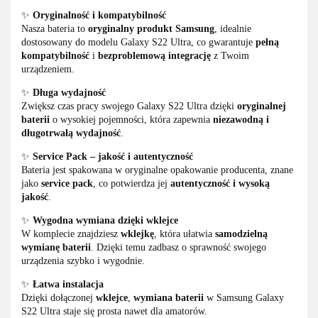
✨
Oryginalność i kompatybilność
Nasza bateria to
oryginalny produkt Samsung
, idealnie
dostosowany do modelu Galaxy S22 Ultra, co gwarantuje
pełną
kompatybilność
i
bezproblemową integrację
z Twoim
urządzeniem.
✨
Długa wydajność
Zwiększ czas pracy swojego Galaxy S22 Ultra dzięki
oryginalnej
baterii
o wysokiej pojemności, która zapewnia
niezawodną i
długotrwałą wydajność
.
✨
Service Pack – jakość i autentyczność
Bateria jest spakowana w oryginalne opakowanie producenta, znane
jako
service pack
, co potwierdza jej
autentyczność i wysoką
jakość
.
✨
Wygodna wymiana dzięki wklejce
W komplecie znajdziesz
wklejkę
, która ułatwia
samodzielną
wymianę baterii
. Dzięki temu zadbasz o sprawność swojego
urządzenia szybko i wygodnie.
✨
Łatwa instalacja
Dzięki dołączonej
wklejce
,
wymiana baterii
w Samsung Galaxy
S22 Ultra staje się prosta nawet dla amatorów.