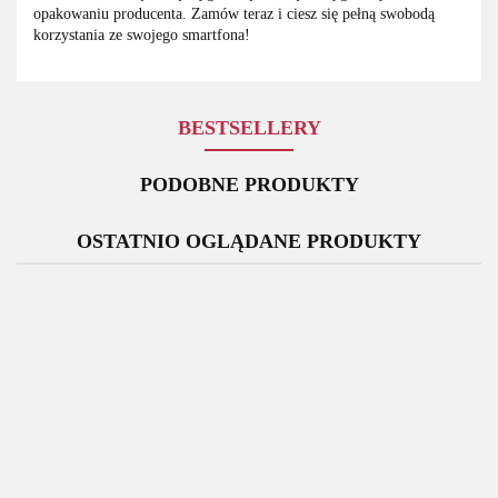
opakowaniu producenta. Zamów teraz i ciesz się pełną swobodą
korzystania ze swojego smartfona!
BESTSELLERY
PODOBNE PRODUKTY
OSTATNIO OGLĄDANE PRODUKTY
Bateria
Bateria
Oryginalna
Rysik
Oryginalny
Samsung
Samsung
Ładowarka
Samsung
S
Wyświetlacz
Galaxy
Galaxy
Sieciowa
Galaxy
Ga
Samsung
S23 Ultra
XCover 7
Apple
105.00
99.00
79.00
S24 Ultra
129.00