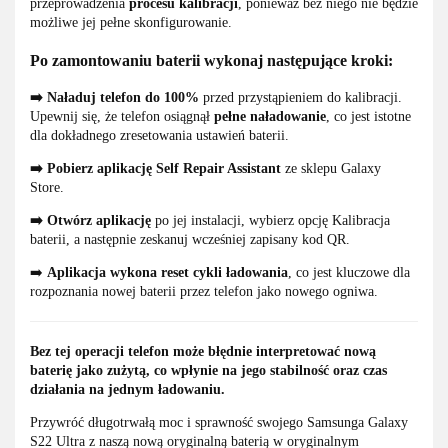
przeprowadzenia
procesu kalibracji
, ponieważ bez niego nie będzie
możliwe jej pełne skonfigurowanie.
Po zamontowaniu baterii wykonaj następujące kroki:
➡️ Naładuj telefon do 100%
przed przystąpieniem do kalibracji.
Upewnij się, że telefon osiągnął
pełne naładowanie
, co jest istotne
dla dokładnego zresetowania ustawień baterii.
➡️ Pobierz aplikację
Self Repair Assistant
ze sklepu Galaxy
Store.
➡️
Otwórz aplikację
po jej instalacji, wybierz opcję Kalibracja
baterii, a następnie zeskanuj wcześniej zapisany kod QR.
➡️
Aplikacja wykona reset cykli ładowania
, co jest kluczowe dla
rozpoznania nowej baterii przez telefon jako nowego ogniwa.
Bez tej operacji telefon może błędnie interpretować nową
baterię jako zużytą, co wpłynie na jego stabilność oraz czas
działania na jednym ładowaniu.
Przywróć długotrwałą moc i sprawność swojego Samsunga Galaxy
S22 Ultra z naszą nową oryginalną baterią w oryginalnym