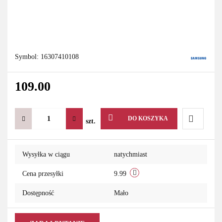
Symbol:
16307410108
109.00
DO KOSZYKA
szt.
Do
Wysyłka w ciągu
natychmiast
przechowa
Cena przesyłki
9.99
Dostępność
Mało